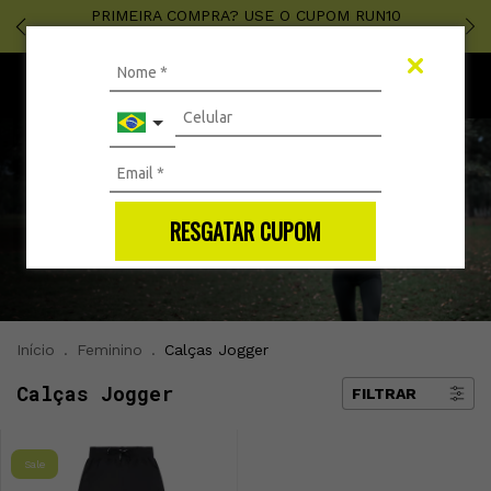
PRIMEIRA COMPRA? USE O CUPOM RUN10
RESGATAR CUPOM
Início
.
Feminino
.
Calças Jogger
Calças Jogger
FILTRAR
Sale